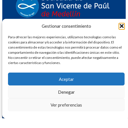
Gestionar consentimiento
Programa de Alimentos
Programa Envejecimiento Saludable
Para ofrecer las mejores experiencias, utilizamos tecnologías como las
Programa Educación para la Vida
cookies para almacenar y/o acceder a la información del dispositivo. El
Programa Vivienda
consentimiento de estas tecnologías nos permitirá procesar datos como el
Programa de Ingreso y Empleo
comportamiento de navegación o las identificaciones únicas en este sitio.
EDISME
No consentir o retirar el consentimiento, puede afectar negativamente a
Gobierno Corporativo
ciertas características y funciones.
Conferencias
Modelo social
Infórmate
Aceptar
Voluntariado
PQRS
Denegar
Ver preferencias
CR 45 # 53 – 86 Medellín,
Antioquia, Colombia