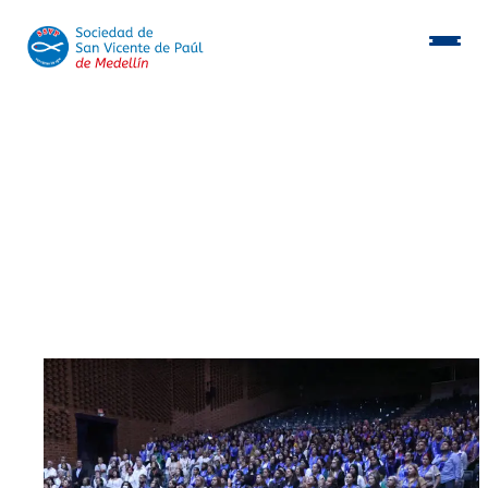
Conócenos
Programas
Beneficiarios
Consocios
Inmobiliaria
Postulación aliados
Voluntarios