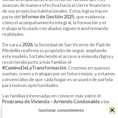
avanzan de manera efectiva hacia el cierre financiero
de sus proyectos habitacionales. Estos logros hacen
parte del
Informe de Gestión 2025
, que evidencia
cómo el acompañamiento integral, la formación y el
trabajo articulado con aliados siguen transformando
realidades.
De cara a
2026
, la Sociedad de San Vicente de Paúl de
Medellín reafirma su propósito de seguir ampliando
este modelo, fortaleciendo el acceso a vivienda digna y
recorriendo junto a más familias el
#CaminoDeLaTransformación
. Creemos en quienes
sueñan, creen y trabajan por un futuro mejor, y estamos
convencidos de que cada hogar es un punto de partida
para nuevas oportunidades.
Las familias interesadas en conocer más sobre el
Programa de Vivienda – Arriendo Condonable
y los
procesos de postulación pueden comunicarse al
316
Gestionar consentimiento
779 1754
y dar el primer paso hacia su propio proyecto