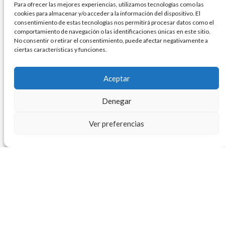
de vivienda.
Para ofrecer las mejores experiencias, utilizamos tecnologías como las
cookies para almacenar y/o acceder a la información del dispositivo. El
consentimiento de estas tecnologías nos permitirá procesar datos como el
comportamiento de navegación o las identificaciones únicas en este sitio.
No consentir o retirar el consentimiento, puede afectar negativamente a
ciertas características y funciones.
También te pude interesar
Aceptar
Denegar
Informes de Gestión
Ver preferencias
RTE DIAN 2025
junio 25, 2026
Informe de Gestión 2025