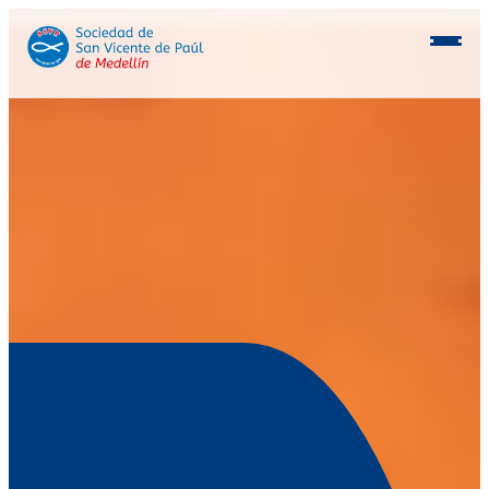
Conócenos
Programas
Beneficiarios
Consocios
Inmobiliaria
Postulación aliados
Voluntarios