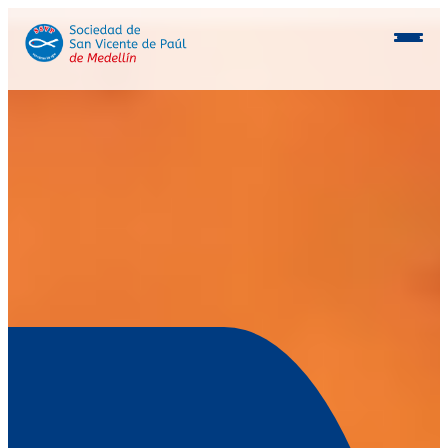
Conócenos
Programas
Beneficiarios
Consocios
Inmobiliaria
Postulación aliados
Voluntarios