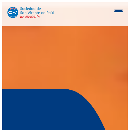
Conócenos
Programas
Beneficiarios
Consocios
Inmobiliaria
Postulación aliados
Voluntarios