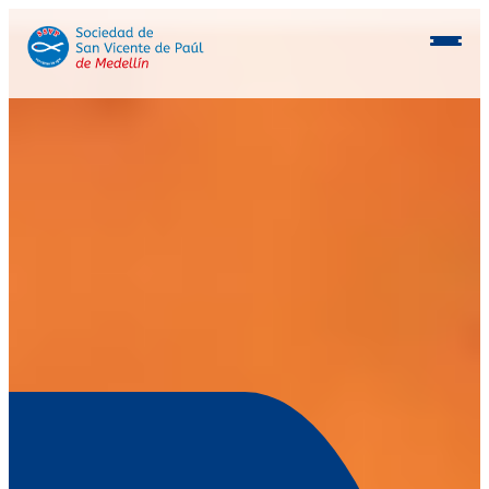
Conócenos
Programas
Beneficiarios
Consocios
Inmobiliaria
Postulación aliados
Voluntarios