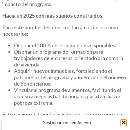
impacto del programa.
Hacia un 2025 con más sueños construidos
Para este año, los desafíos son tan ambiciosos como
necesarios:
Ocupar el 100 % de los inmuebles disponibles.
Diseñar un programa de formación para
trabajadores de empresas, orientado a la compra
de vivienda.
Adquirir nuevos inmuebles, fortaleciendo el
patrimonio del programa y aumentando el número
de beneficiarios.
Vincular al programa de alimentos, facilitando el
acceso a mejoras habitacionales para familias en
pobreza extrema.
Este camino de transformación nos recuerda que una
vivienda digna no solo ofrece techo, sino también
Gestionar consentimiento
esperanza, estabilidad y nuevas oportunidades. Cada