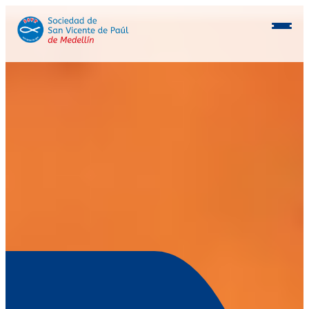
Conócenos
Programas
Beneficiarios
Consocios
Inmobiliaria
Postulación aliados
Voluntarios