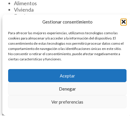
Alimentos
Vivienda
Empleo
Educación
Gestionar consentimiento
Envejecimiento digno
Para ofrecer las mejores experiencias, utilizamos tecnologías como las
Enseñanza para personas con Discapacidad
cookies para almacenar y/o acceder a la información del dispositivo. El
Intelectual con enfoque social
consentimiento de estas tecnologías nos permitirá procesar datos como el
comportamiento de navegación o las identificaciones únicas en este sitio.
Inspirados para el Futuro
No consentir o retirar el consentimiento, puede afectar negativamente a
ciertas características y funciones.
Esta Distinción nos inspira a seguir adelante,
Aceptar
fortalecidos por la fe y nuestra comunidad vicentina.
Seguiremos comprometidos con nuestra misión,
Denegar
trabajando por la justicia social y la igualdad, y brindando
apoyo a aquellos que más lo necesitan.
Ver preferencias
Sociedad de San Vicente de Paúl de Medellín: un legado
de esperanza y transformación