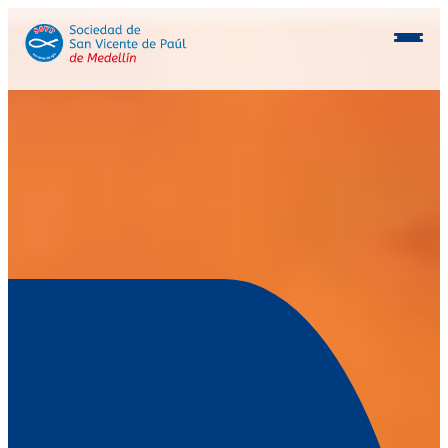
Conócenos
Programas
Beneficiarios
Consocios
Inmobiliaria
Postulación aliados
Voluntarios