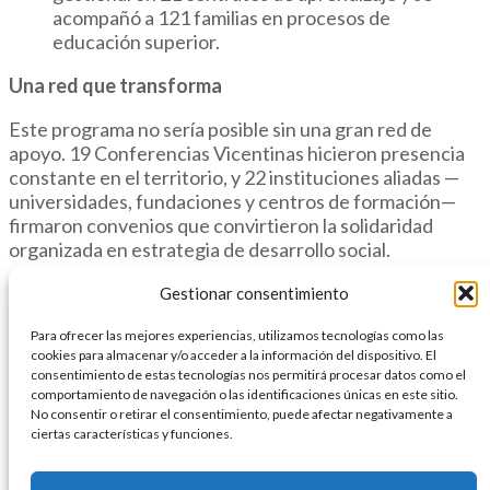
acompañó a 121 familias en procesos de
educación superior.
Una red que transforma
Este programa no sería posible sin una gran red de
apoyo. 19 Conferencias Vicentinas hicieron presencia
constante en el territorio, y 22 instituciones aliadas —
universidades, fundaciones y centros de formación—
firmaron convenios que convirtieron la solidaridad
organizada en estrategia de desarrollo social.
Mirando al 2025
Gestionar consentimiento
La esperanza no se detiene. Para este año, se
Para ofrecer las mejores experiencias, utilizamos tecnologías como las
cookies para almacenar y/o acceder a la información del dispositivo. El
seleccionaron 1.053 familias beneficiarias, ubicadas en
consentimiento de estas tecnologías nos permitirá procesar datos como el
todas las comunas de Medellín y en el municipio de
comportamiento de navegación o las identificaciones únicas en este sitio.
Bello, priorizando zonas con alta vulnerabilidad. Estas
No consentir o retirar el consentimiento, puede afectar negativamente a
familias serán acompañadas con alimentos, formación y
ciertas características y funciones.
oportunidades, bajo una visión clara: alimentar el
cuerpo y el espíritu para construir un futuro más justo y