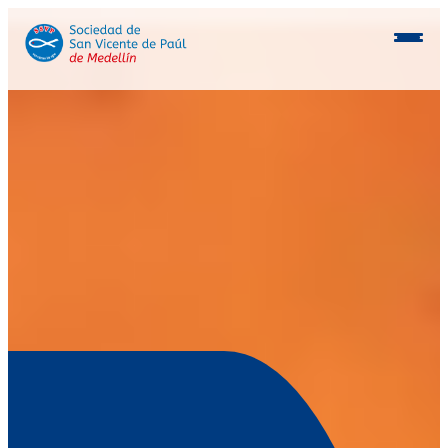
Conócenos
Programas
Beneficiarios
Consocios
Inmobiliaria
Postulación aliados
Voluntarios