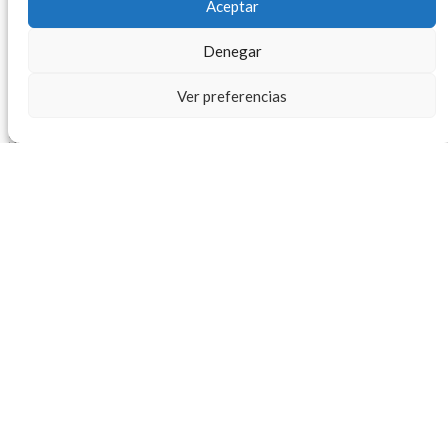
Aceptar
sostenible.
Denegar
El Programa de Alimentos es una muestra concreta de
cómo una acción social bien diseñada y ejecutada puede
Ver preferencias
generar impacto real, transformador y sostenible.
Si haces parte de una organización que quiere cambiar
vidas, aquí tienes una oportunidad para sumar.
Contáctanos en el teléfono 3152092944, o en el correo
comunicaciones@ssvpaulmedellin.org, y únete a
camino de la transformación.
También te pude interesar
Informes de Gestión